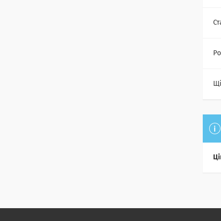
Ст
Ро
Щі
Ці