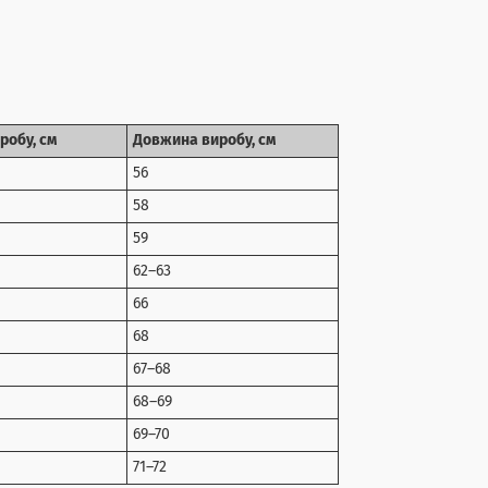
робу, см
Довжина виробу, см
56
58
59
62–63
66
68
67–68
68–69
69–70
71–72