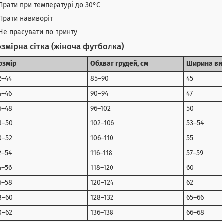
Прати при температурі до 30°C
Прати навиворіт
Не прасувати по принту
змірна сітка (жіноча футболка)
озмір
Обхват грудей, см
Ширина ви
2–44
85–90
45
4–46
90–94
47
6–48
96–102
50
8–50
102–106
53–54
0–52
106–110
55
2–54
116–118
57–59
4–56
118–120
60
6–58
120–124
62
8–60
128–132
65–66
0–62
136–138
66–68