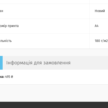
ан
Новий
змір принта
А4
льність
180 г/м2
Інформація для замовлення
на:
495 ₴