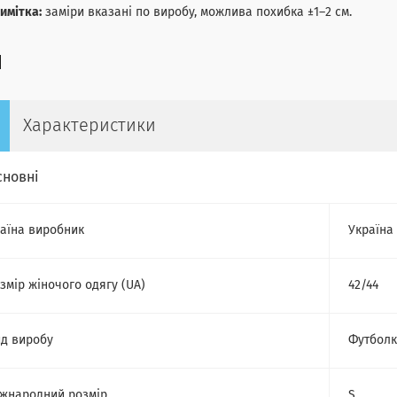
имітка:
заміри вказані по виробу, можлива похибка ±1–2 см.
Характеристики
сновні
аїна виробник
Україна
змір жіночого одягу (UA)
42/44
д виробу
Футбол
жнародний розмір
S