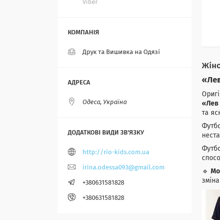
Viber
Друк та Вишивка на Одязі
Жіно
«Лев
Оригі
Одеса, Україна
«Лев 
та яс
Футбо
неста
Футбо
http://rio-kids.com.ua
спосо
irina.odessa093@gmail.com
🔹
Мо
зміна
+380631581828
+380631581828