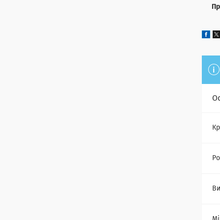
Пр
О
Кр
Ро
Ви
Мі