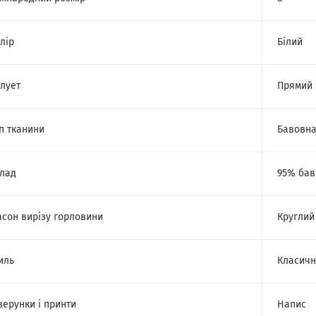
лір
Білий
лует
Прямий
п тканини
Бавовн
лад
95% бав
сон вирізу горловини
Круглий
иль
Класич
зерунки і принти
Напис