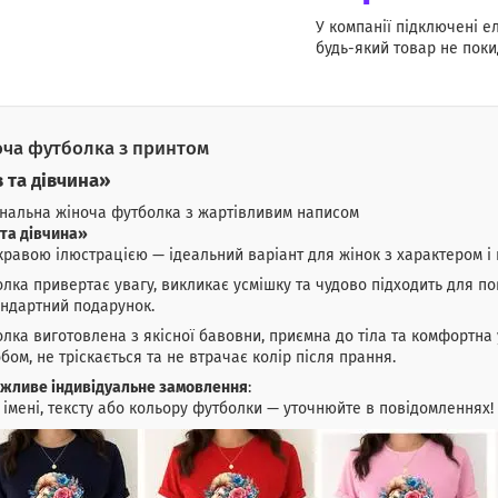
У компанії підключені е
будь-який товар не поки
ча футболка з принтом
 та дівчина
»
нальна жіноча футболка з жартівливим написом
та дівчина
»
кравою ілюстрацією — ідеальний варіант для жінок з характером і 
лка привертає увагу, викликає усмішку та чудово підходить для по
ндартний подарунок.
лка виготовлена з якісної бавовни, приємна до тіла та комфортна 
бом, не тріскається та не втрачає колір після прання.
жливе індивідуальне замовлення
:
 імені, тексту або кольору футболки — уточнюйте в повідомленнях!