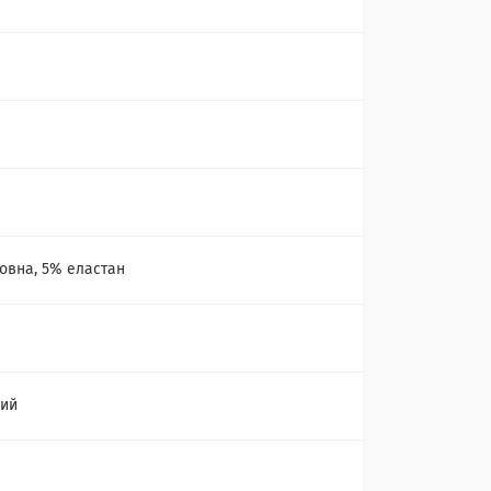
а
овна, 5% еластан
ний