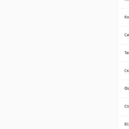
Ко
Си
Ти
Ск
Фа
Ст
Ві