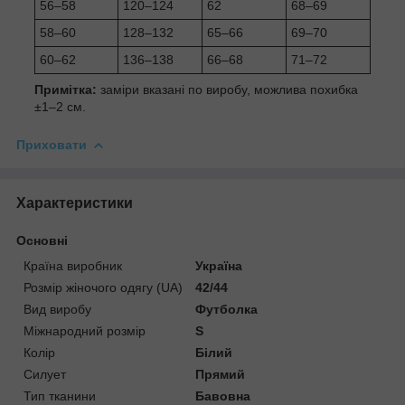
56–58
120–124
62
68–69
58–60
128–132
65–66
69–70
60–62
136–138
66–68
71–72
Примітка:
заміри вказані по виробу, можлива похибка
±1–2 см.
Приховати
Характеристики
Основні
Країна виробник
Україна
Розмір жіночого одягу (UA)
42/44
Вид виробу
Футболка
Міжнародний розмір
S
Колір
Білий
Силует
Прямий
Тип тканини
Бавовна