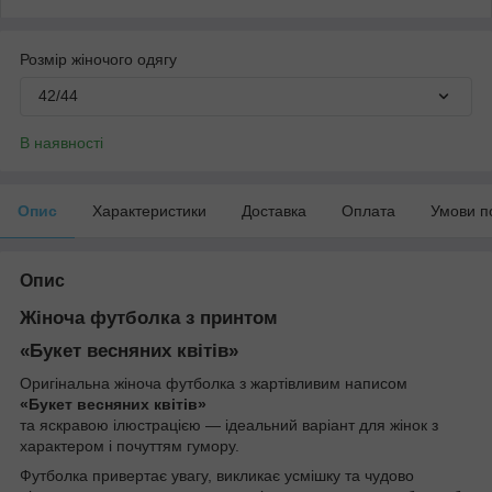
Розмір жіночого одягу
42/44
В наявності
Опис
Характеристики
Доставка
Оплата
Умови п
Опис
Жіноча футболка з принтом
«Букет весняних квітів»
Оригінальна жіноча футболка з жартівливим написом
«Букет весняних квітів»
та яскравою ілюстрацією — ідеальний варіант для жінок з
характером і почуттям гумору.
Футболка привертає увагу, викликає усмішку та чудово