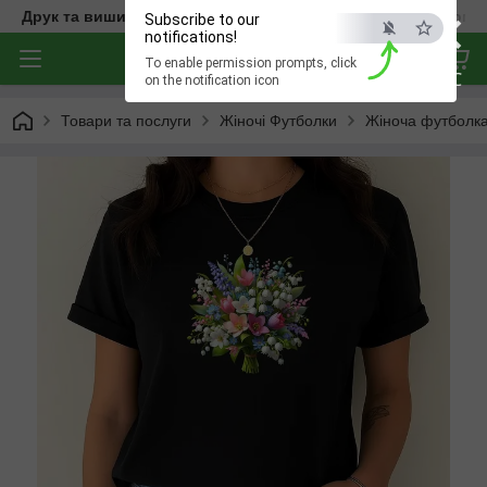
×
Друк та вишивка на одязі — створюємо речі з характером
Subscribe to our
notifications!
To enable permission prompts, click
ESC
on the notification icon
Товари та послуги
Жіночі Футболки
Жіноча футболка 