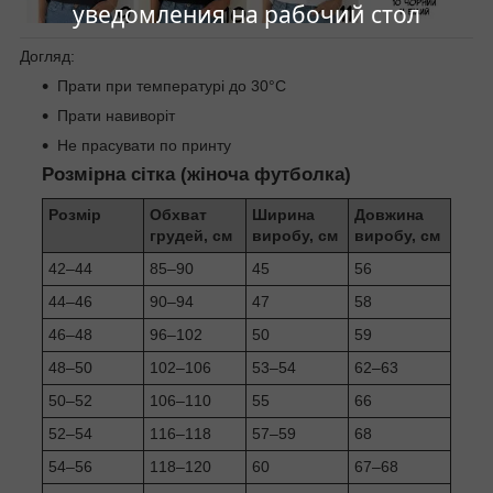
уведомления на рабочий стол
Догляд:
Прати при температурі до 30°C
Прати навиворіт
Не прасувати по принту
Розмірна сітка (жіноча футболка)
Розмір
Обхват
Ширина
Довжина
грудей, см
виробу, см
виробу, см
42–44
85–90
45
56
44–46
90–94
47
58
46–48
96–102
50
59
48–50
102–106
53–54
62–63
50–52
106–110
55
66
52–54
116–118
57–59
68
54–56
118–120
60
67–68