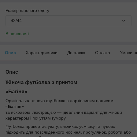
Розмір жіночого одягу
42/44
В наявності
Опис
Характеристики
Доставка
Оплата
Умови п
Опис
Жіноча футболка з принтом
«Багіня»
Оригінальна жіноча футболка з жартівливим написом
«Багіня»
та яскравою ілюстрацією — ідеальний варіант для жінок з
характером і почуттям гумору.
Футболка привертає увагу, викликає усмішку та чудово
підходить для повсякденного носіння, прогулянок, роботи або