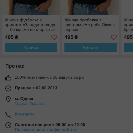
Жіноча футболка з
Жіноча футболка з
Жіно
принтом «Завжди молода
принтом «Не роби Оксані
прин
— бо відьми не старіють»
нерви»
брюл
495
495
495
₴
₴
Купити
Купити
Про нас
100% позитивних з 50 відгуків за рік
Працює з 02.08.2013
м. Одеса
Одеса, Україна
Контакти
Сьогодні працює з 05:00 до 22:00
Показати весь графік роботи