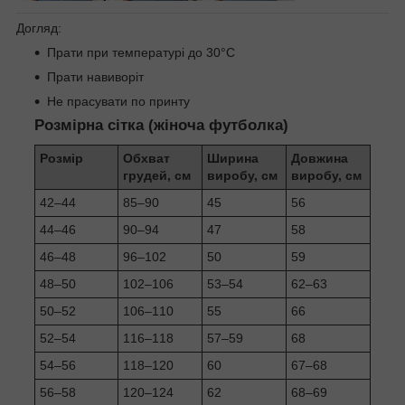
Догляд:
Прати при температурі до 30°C
Прати навиворіт
Не прасувати по принту
Розмірна сітка (жіноча футболка)
Розмір
Обхват
Ширина
Довжина
грудей, см
виробу, см
виробу, см
42–44
85–90
45
56
44–46
90–94
47
58
46–48
96–102
50
59
48–50
102–106
53–54
62–63
50–52
106–110
55
66
52–54
116–118
57–59
68
54–56
118–120
60
67–68
56–58
120–124
62
68–69