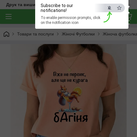
×
Друк та вишивка на одязі — створюємо речі з характером
Subscribe to our
notifications!
To enable permission prompts, click
ESC
on the notification icon
Товари та послуги
Жіночі Футболки
Жіноча футболка