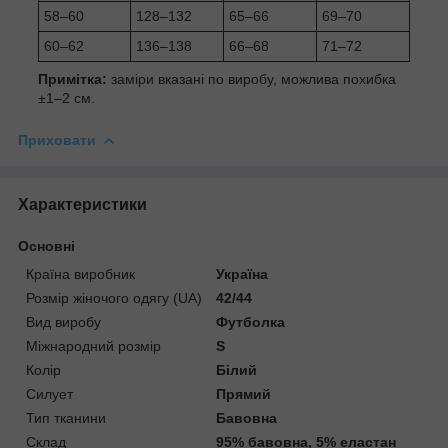
58–60
128–132
65–66
69–70
60–62
136–138
66–68
71–72
Примітка:
заміри вказані по виробу, можлива похибка
±1–2 см.
Приховати
Характеристики
Основні
Країна виробник
Україна
Розмір жіночого одягу (UA)
42/44
Вид виробу
Футболка
Міжнародний розмір
S
Колір
Білий
Силует
Прямий
Тип тканини
Бавовна
Склад
95% бавовна, 5% еластан