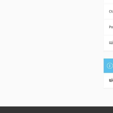
Ст
Ро
Щі
Ці