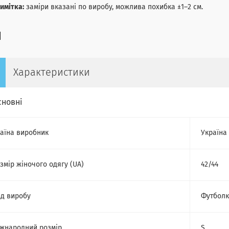
имітка:
заміри вказані по виробу, можлива похибка ±1–2 см.
Характеристики
сновні
аїна виробник
Україна
змір жіночого одягу (UA)
42/44
д виробу
Футбол
жнародний розмір
S