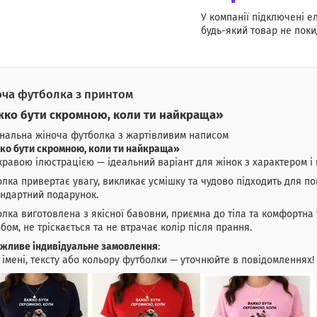
У компанії підключені е
будь-який товар не поки
ча футболка з принтом
ко бути скромною, коли ти найкраща»
нальна жіноча футболка з жартівливим написом
ко бути скромною, коли ти найкраща»
кравою ілюстрацією — ідеальний варіант для жінок з характером і 
лка привертає увагу, викликає усмішку та чудово підходить для по
ндартний подарунок.
лка виготовлена з якісної бавовни, приємна до тіла та комфортна 
бом, не тріскається та не втрачає колір після прання.
жливе індивідуальне замовлення
:
 імені, тексту або кольору футболки — уточнюйте в повідомленнях!