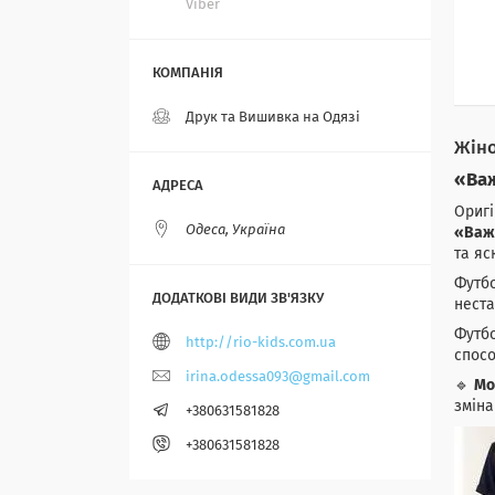
Viber
Друк та Вишивка на Одязі
Жіно
«Важ
Оригі
Одеса, Україна
«Важ
та яс
Футбо
неста
Футбо
http://rio-kids.com.ua
спосо
irina.odessa093@gmail.com
🔹
Мо
зміна
+380631581828
+380631581828