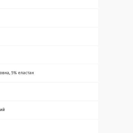
а
овна, 5% еластан
ний