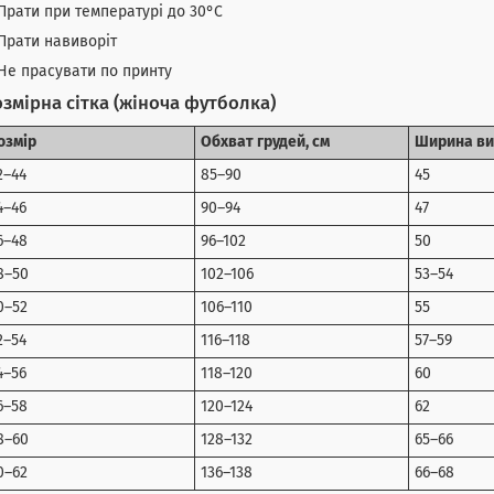
Прати при температурі до 30°C
Прати навиворіт
Не прасувати по принту
змірна сітка (жіноча футболка)
озмір
Обхват грудей, см
Ширина ви
2–44
85–90
45
4–46
90–94
47
6–48
96–102
50
8–50
102–106
53–54
0–52
106–110
55
2–54
116–118
57–59
4–56
118–120
60
6–58
120–124
62
8–60
128–132
65–66
0–62
136–138
66–68