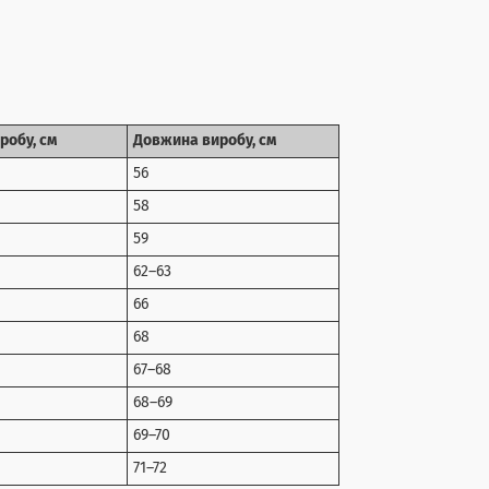
робу, см
Довжина виробу, см
56
58
59
62–63
66
68
67–68
68–69
69–70
71–72