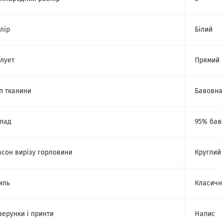
лір
Білий
лует
Прямий
п тканини
Бавовн
лад
95% бав
сон вирізу горловини
Круглий
иль
Класич
зерунки і принти
Напис