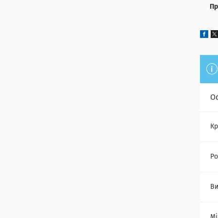
Пр
О
Кр
Ро
Ви
Мі