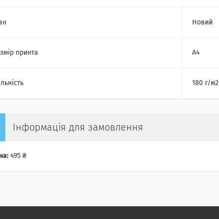
ан
Новий
змір принта
А4
льність
180 г/м2
Інформація для замовлення
на:
495 ₴