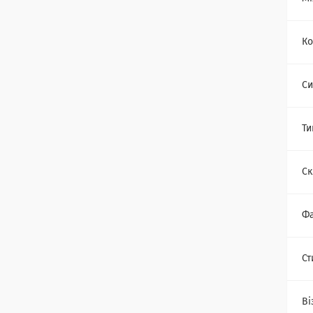
Ко
Си
Ти
Ск
Фа
Ст
Ві