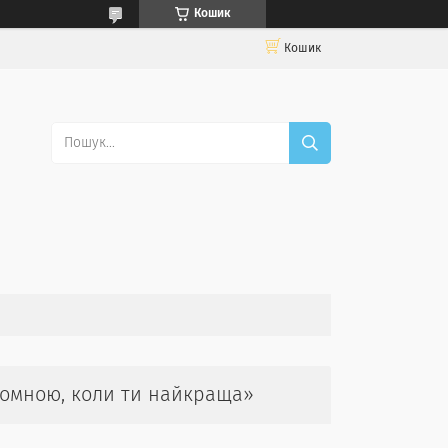
Кошик
Кошик
ромною, коли ти найкраща»