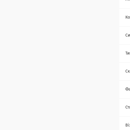
Ко
Си
Ти
Ск
Фа
Ст
Ві