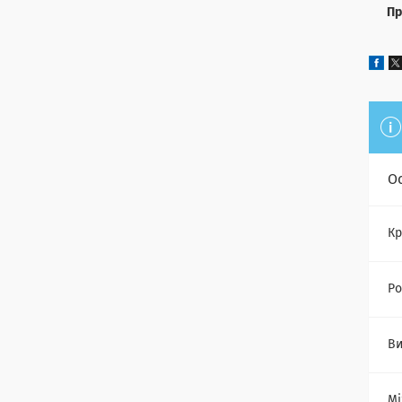
Пр
О
Кр
Ро
Ви
Мі