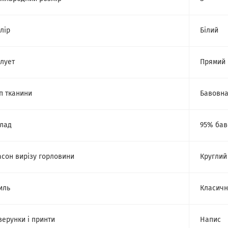
лір
Білий
лует
Прямий
п тканини
Бавовн
лад
95% бав
сон вирізу горловини
Круглий
иль
Класич
зерунки і принти
Напис