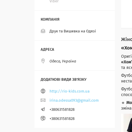
Viber
Друк та Вишивка на Одязі
Жіно
«Хом
Оригі
Одеса, Україна
«Хом
та яс
Футбо
неста
Футбо
http://rio-kids.com.ua
спосо
irina.odessa093@gmail.com
🔹
Мо
зміна
+380631581828
+380631581828