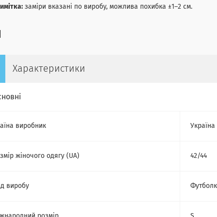
имітка:
заміри вказані по виробу, можлива похибка ±1–2 см.
Характеристики
сновні
аїна виробник
Україна
змір жіночого одягу (UA)
42/44
д виробу
Футбол
жнародний розмір
S