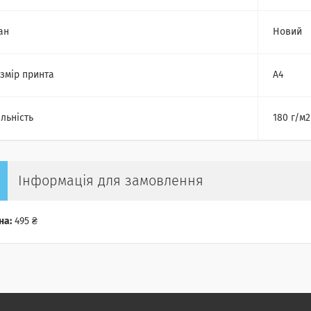
ан
Новий
змір принта
А4
льність
180 г/м2
Інформація для замовлення
на:
495 ₴