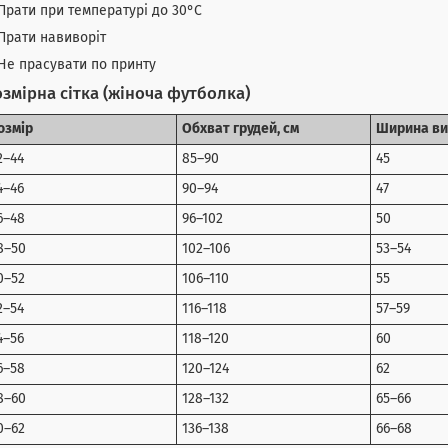
Прати при температурі до 30°C
Прати навиворіт
Не прасувати по принту
змірна сітка (жіноча футболка)
озмір
Обхват грудей, см
Ширина ви
2–44
85–90
45
4–46
90–94
47
6–48
96–102
50
8–50
102–106
53–54
0–52
106–110
55
2–54
116–118
57–59
4–56
118–120
60
6–58
120–124
62
8–60
128–132
65–66
0–62
136–138
66–68