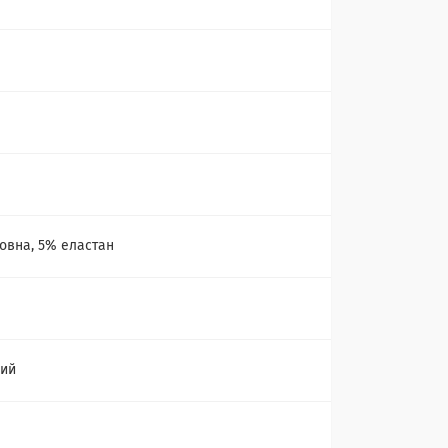
а
овна, 5% еластан
ний