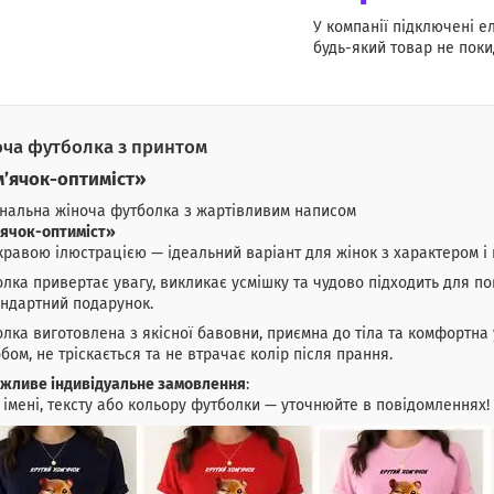
У компанії підключені е
будь-який товар не поки
ча футболка з принтом
’ячок-оптиміст»
нальна жіноча футболка з жартівливим написом
’ячок-оптиміст»
кравою ілюстрацією — ідеальний варіант для жінок з характером і 
лка привертає увагу, викликає усмішку та чудово підходить для по
ндартний подарунок.
лка виготовлена з якісної бавовни, приємна до тіла та комфортна 
бом, не тріскається та не втрачає колір після прання.
жливе індивідуальне замовлення
:
 імені, тексту або кольору футболки — уточнюйте в повідомленнях!