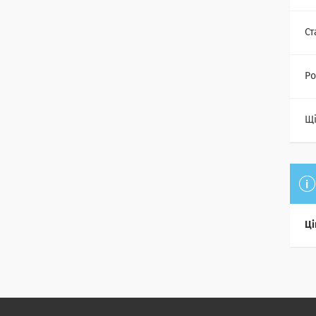
Ст
Ро
Щі
Ці