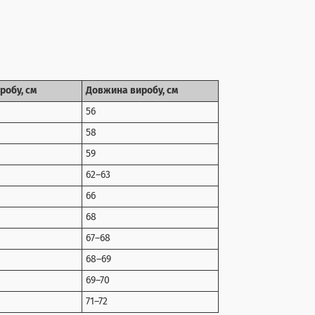
робу, см
Довжина виробу, см
56
58
59
62–63
66
68
67–68
68–69
69–70
71–72