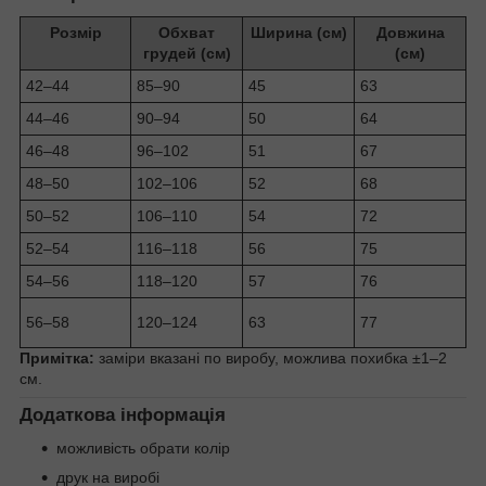
Розмір
Обхват
Ширина (см)
Довжина
грудей (см)
(см)
42–44
85–90
45
63
44–46
90–94
50
64
46–48
96–102
51
67
48–50
102–106
52
68
50–52
106–110
54
72
52–54
116–118
56
75
54–56
118–120
57
76
56–58
120–124
63
77
Примітка:
заміри вказані по виробу, можлива похибка ±1–2
см.
Додаткова інформація
можливість обрати колір
друк на виробі