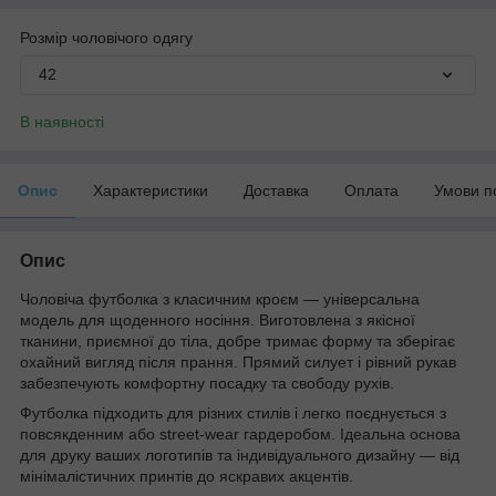
Розмір чоловічого одягу
42
В наявності
Опис
Характеристики
Доставка
Оплата
Умови п
Опис
Чоловіча футболка з класичним кроєм — універсальна
модель для щоденного носіння. Виготовлена з якісної
тканини, приємної до тіла, добре тримає форму та зберігає
охайний вигляд після прання. Прямий силует і рівний рукав
забезпечують комфортну посадку та свободу рухів.
Футболка підходить для різних стилів і легко поєднується з
повсякденним або street-wear гардеробом. Ідеальна основа
для друку ваших логотипів та індивідуального дизайну — від
мінімалістичних принтів до яскравих акцентів.