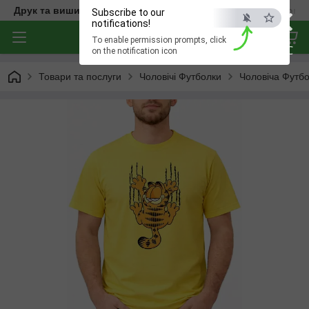
×
Друк та вишивка на одязі — створюємо речі з характером
Subscribe to our
notifications!
To enable permission prompts, click
ESC
on the notification icon
Товари та послуги
Чоловічі Футболки
Чоловіча Футбо