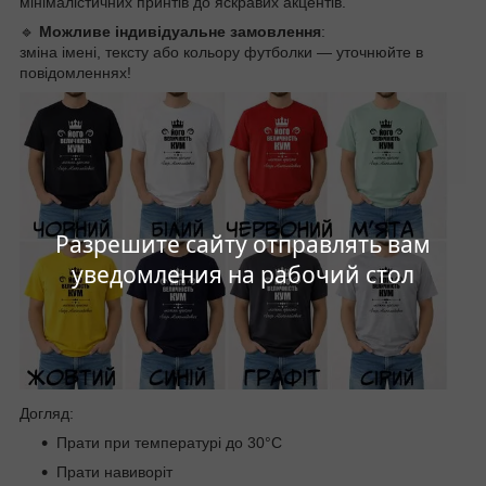
мінімалістичних принтів до яскравих акцентів.
🔹
Можливе індивідуальне замовлення
:
зміна імені, тексту або кольору футболки — уточнюйте в
повідомленнях!
Разрешите сайту отправлять вам
уведомления на рабочий стол
Догляд:
Прати при температурі до 30°C
Прати навиворіт