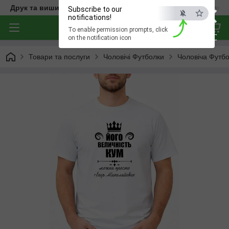
×
Друк та вишивка на одязі — створюємо речі з характером
Subscribe to our
notifications!
To enable permission prompts, click
ESC
on the notification icon
Товари та послуги
Чоловічі Футболки
Чоловіча Футбо