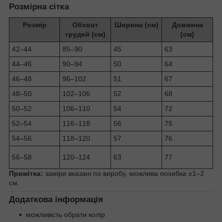
Розмірна сітка
Розмір
Обхват
Ширина (см)
Довжина
грудей (см)
(см)
42–44
85–90
45
63
44–46
90–94
50
64
46–48
96–102
51
67
48–50
102–106
52
68
50–52
106–110
54
72
52–54
116–118
56
75
54–56
118–120
57
76
56–58
120–124
63
77
Примітка:
заміри вказані по виробу, можлива похибка ±1–2
см.
Додаткова інформація
можливість обрати колір