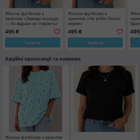
Жіноча футболка з
Жіноча футболка з
Жіно
принтом «Завжди молода
принтом «Не роби Оксані
прин
— бо відьми не старіють»
нерви»
брюл
495
495
495
₴
₴
Купити
Купити
Акційні пропозиції та новинки
Жіноча футболка з принтом