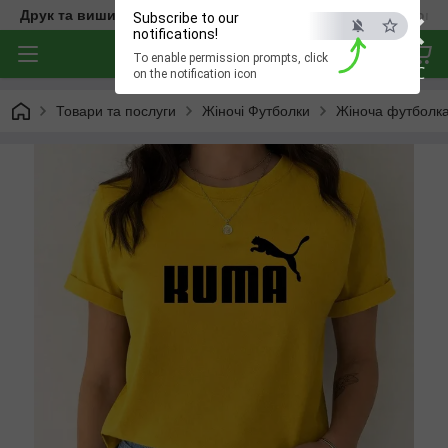
×
Друк та вишивка на одязі — створюємо речі з характером
Subscribe to our
notifications!
To enable permission prompts, click
ESC
on the notification icon
Товари та послуги
Жіночі Футболки
Жіноча футболк