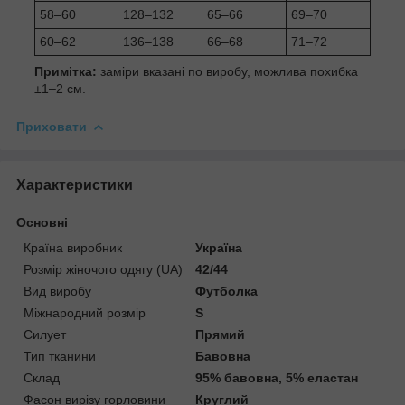
58–60
128–132
65–66
69–70
60–62
136–138
66–68
71–72
Примітка:
заміри вказані по виробу, можлива похибка
±1–2 см.
Приховати
Характеристики
Основні
Країна виробник
Україна
Розмір жіночого одягу (UA)
42/44
Вид виробу
Футболка
Міжнародний розмір
S
Силует
Прямий
Тип тканини
Бавовна
Склад
95% бавовна, 5% еластан
Фасон вирізу горловини
Круглий