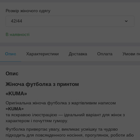
Розмір жіночого одягу
42/44
В наявності
Опис
Характеристики
Доставка
Оплата
Умови п
Опис
Жіноча футболка з принтом
«KUMA»
Оригінальна жіноча футболка з жартівливим написом
«KUMA»
та яскравою ілюстрацією — ідеальний варіант для жінок з
характером і почуттям гумору.
Футболка привертає увагу, викликає усмішку та чудово
підходить для повсякденного носіння, прогулянок, роботи або