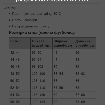
Догляд:
Прати при температурі до 30°C
Прати навиворіт
Не прасувати по принту
Розмірна сітка (жіноча футболка)
Розмір
Обхват
Ширина
Довжина
грудей, см
виробу, см
виробу, см
42–44
85–90
45
56
44–46
90–94
47
58
46–48
96–102
50
59
48–50
102–106
53–54
62–63
50–52
106–110
55
66
52–54
116–118
57–59
68
54–56
118–120
60
67–68
56–58
120–124
62
68–69