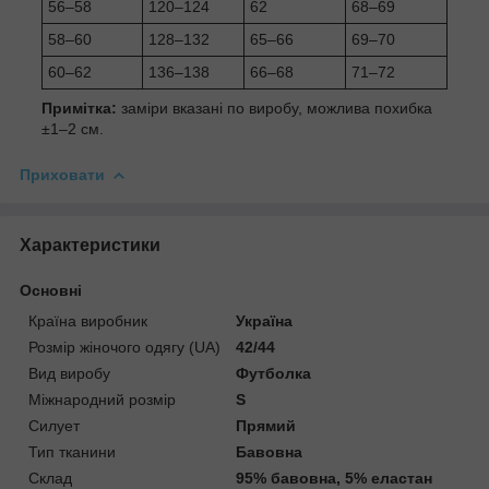
56–58
120–124
62
68–69
58–60
128–132
65–66
69–70
60–62
136–138
66–68
71–72
Примітка:
заміри вказані по виробу, можлива похибка
±1–2 см.
Приховати
Характеристики
Основні
Країна виробник
Україна
Розмір жіночого одягу (UA)
42/44
Вид виробу
Футболка
Міжнародний розмір
S
Силует
Прямий
Тип тканини
Бавовна
Склад
95% бавовна, 5% еластан