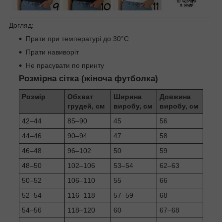
Догляд:
Прати при температурі до 30°C
Прати навиворіт
Не прасувати по принту
Розмірна сітка (жіноча футболка)
Розмір
Обхват
Ширина
Довжина
грудей, см
виробу, см
виробу, см
42–44
85–90
45
56
44–46
90–94
47
58
46–48
96–102
50
59
48–50
102–106
53–54
62–63
50–52
106–110
55
66
52–54
116–118
57–59
68
54–56
118–120
60
67–68