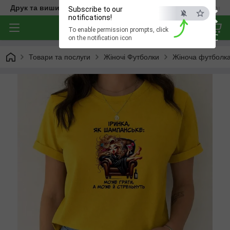
×
Друк та вишивка на одязі — створюємо речі з характером
Subscribe to our
notifications!
To enable permission prompts, click
ESC
on the notification icon
Товари та послуги
Жіночі Футболки
Жіноча футболка