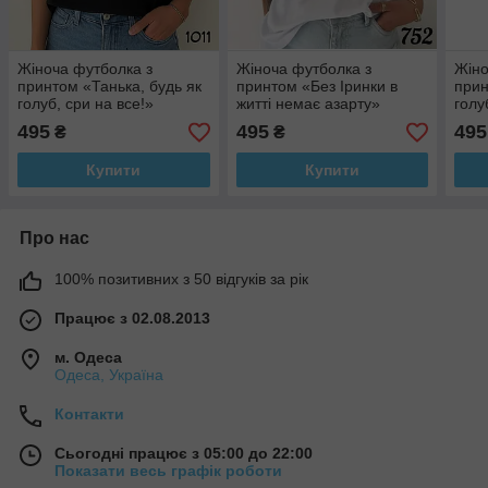
Жіноча футболка з
Жіноча футболка з
Жіно
принтом «Танька, будь як
принтом «Без Іринки в
прин
голуб, сри на все!»
житті немає азарту»
голу
495
495
495
₴
₴
Купити
Купити
Про нас
100% позитивних з 50 відгуків за рік
Працює з 02.08.2013
м. Одеса
Одеса, Україна
Контакти
Сьогодні працює з 05:00 до 22:00
Показати весь графік роботи