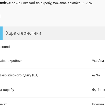
имітка:
заміри вказані по виробу, можлива похибка ±1–2 см.
Характеристики
сновні
аїна виробник
Україна
змір жіночого одягу (UA)
42/44
д виробу
Футбол
лует
Прямий