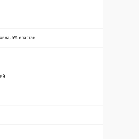
а
овна, 5% еластан
ний