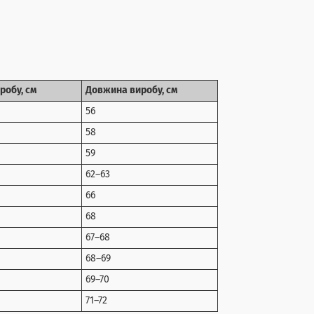
робу, см
Довжина виробу, см
56
58
59
62–63
66
68
67–68
68–69
69–70
71–72