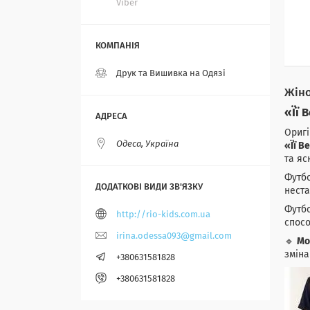
Viber
Друк та Вишивка на Одязі
Жіно
«Її 
Оригі
Одеса, Україна
«Її В
та яс
Футбо
неста
Футбо
http://rio-kids.com.ua
спосо
irina.odessa093@gmail.com
🔹
Мо
зміна
+380631581828
+380631581828