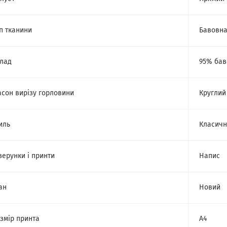
п тканини
Бавовн
лад
95% бав
сон вирізу горловини
Круглий
иль
Класич
зерунки і принти
Напис
ан
Новий
змір принта
А4