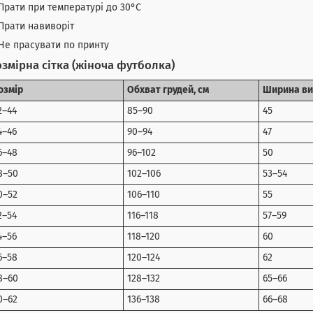
Прати при температурі до 30°C
Прати навиворіт
Не прасувати по принту
змірна сітка (жіноча футболка)
озмір
Обхват грудей, см
Ширина ви
2–44
85–90
45
4–46
90–94
47
6–48
96–102
50
8–50
102–106
53–54
0–52
106–110
55
2–54
116–118
57–59
4–56
118–120
60
6–58
120–124
62
8–60
128–132
65–66
0–62
136–138
66–68