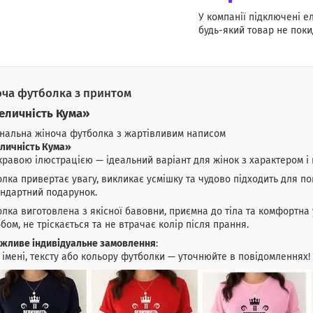
У компанії підключені е
будь-який товар не поки
ча футболка з принтом
Величність Кума»
нальна жіноча футболка з жартівливим написом
еличність Кума»
кравою ілюстрацією — ідеальний варіант для жінок з характером і 
лка привертає увагу, викликає усмішку та чудово підходить для по
ндартний подарунок.
лка виготовлена з якісної бавовни, приємна до тіла та комфортна 
бом, не тріскається та не втрачає колір після прання.
жливе індивідуальне замовлення
:
 імені, тексту або кольору футболки — уточнюйте в повідомленнях!