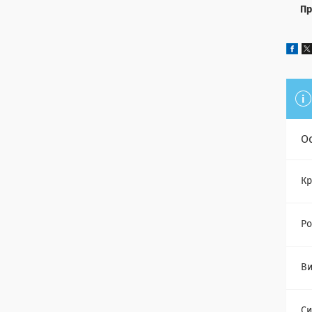
Пр
О
Кр
Ро
Ви
Си