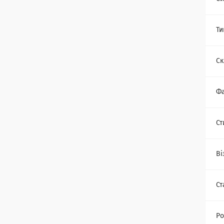
Ти
Ск
Фа
Ст
Ві
Ст
Ро