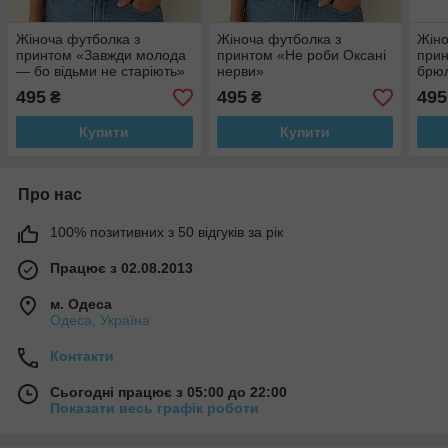
Жіноча футболка з
Жіноча футболка з
Жіно
принтом «Завжди молода
принтом «Не роби Оксані
прин
— бо відьми не старіють»
нерви»
брюл
495
495
495
₴
₴
Купити
Купити
Про нас
100% позитивних з 50 відгуків за рік
Працює з 02.08.2013
м. Одеса
Одеса, Україна
Контакти
Сьогодні працює з 05:00 до 22:00
Показати весь графік роботи