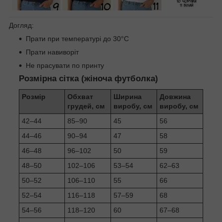
Догляд:
Прати при температурі до 30°C
Прати навиворіт
Не прасувати по принту
Розмірна сітка (жіноча футболка)
Розмір
Обхват
Ширина
Довжина
грудей, см
виробу, см
виробу, см
42–44
85–90
45
56
44–46
90–94
47
58
46–48
96–102
50
59
48–50
102–106
53–54
62–63
50–52
106–110
55
66
52–54
116–118
57–59
68
54–56
118–120
60
67–68