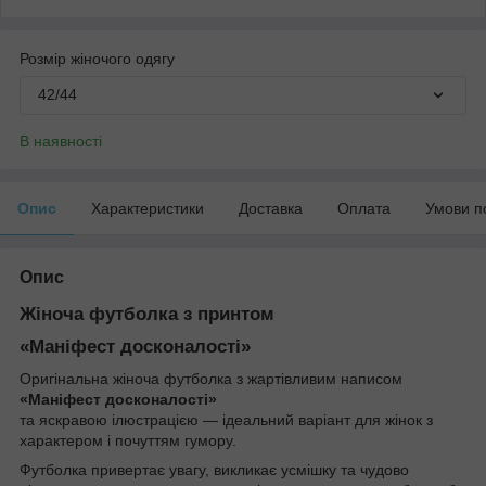
Розмір жіночого одягу
42/44
В наявності
Опис
Характеристики
Доставка
Оплата
Умови п
Опис
Жіноча футболка з принтом
«Маніфест досконалості»
Оригінальна жіноча футболка з жартівливим написом
«Маніфест досконалості»
та яскравою ілюстрацією — ідеальний варіант для жінок з
характером і почуттям гумору.
Футболка привертає увагу, викликає усмішку та чудово