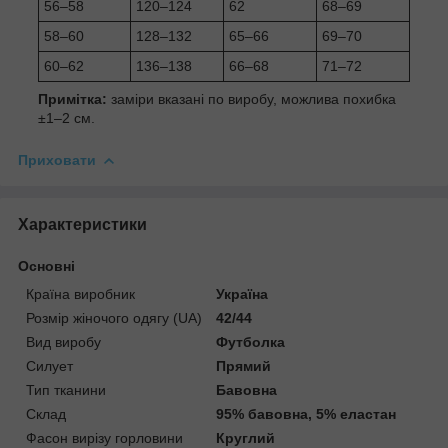
56–58
120–124
62
68–69
58–60
128–132
65–66
69–70
60–62
136–138
66–68
71–72
Примітка:
заміри вказані по виробу, можлива похибка
±1–2 см.
Приховати
Характеристики
Основні
Країна виробник
Україна
Розмір жіночого одягу (UA)
42/44
Вид виробу
Футболка
Силует
Прямий
Тип тканини
Бавовна
Склад
95% бавовна, 5% еластан
Фасон вирізу горловини
Круглий