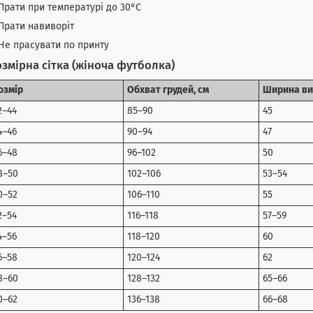
Прати при температурі до 30°C
Прати навиворіт
Не прасувати по принту
змірна сітка (жіноча футболка)
озмір
Обхват грудей, см
Ширина ви
2–44
85–90
45
4–46
90–94
47
6–48
96–102
50
8–50
102–106
53–54
0–52
106–110
55
2–54
116–118
57–59
4–56
118–120
60
6–58
120–124
62
8–60
128–132
65–66
0–62
136–138
66–68