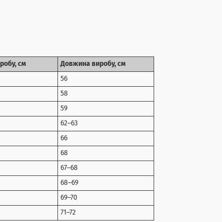
робу, см
Довжина виробу, см
56
58
59
62–63
66
68
67–68
68–69
69–70
71–72