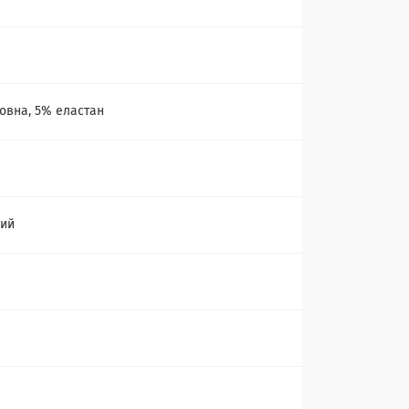
а
овна, 5% еластан
ний