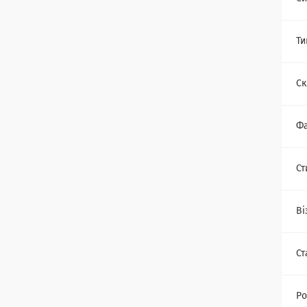
Ти
Ск
Фа
Ст
Ві
Ст
Ро