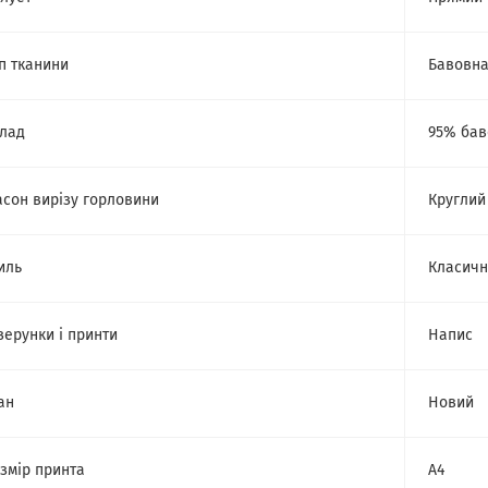
п тканини
Бавовн
лад
95% бав
сон вирізу горловини
Круглий
иль
Класич
зерунки і принти
Напис
ан
Новий
змір принта
А4