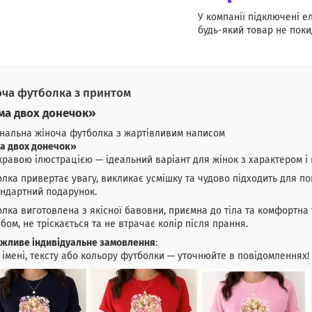
У компанії підключені е
будь-який товар не поки
ча футболка з принтом
а двох донечок»
нальна жіноча футболка з жартівливим написом
а двох донечок»
кравою ілюстрацією — ідеальний варіант для жінок з характером і 
лка привертає увагу, викликає усмішку та чудово підходить для по
ндартний подарунок.
лка виготовлена з якісної бавовни, приємна до тіла та комфортна 
бом, не тріскається та не втрачає колір після прання.
жливе індивідуальне замовлення
:
 імені, тексту або кольору футболки — уточнюйте в повідомленнях!