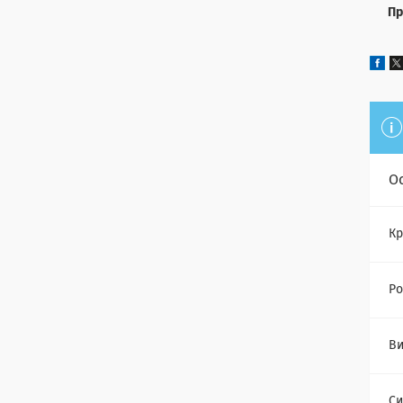
Пр
О
Кр
Ро
Ви
Си