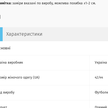
имітка:
заміри вказані по виробу, можлива похибка ±1–2 см.
Характеристики
сновні
аїна виробник
Україна
змір жіночого одягу (UA)
42/44
д виробу
Футбол
лует
Прямий