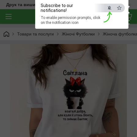
×
Друк та вишивка на одязі — створюємо речі з характером
Subscribe to our
notifications!
To enable permission prompts, click
ESC
on the notification icon
Товари та послуги
Жіночі Футболки
Жіноча футболка