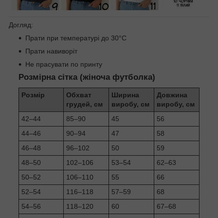
Догляд:
Прати при температурі до 30°C
Прати навиворіт
Не прасувати по принту
Розмірна сітка (жіноча футболка)
Розмір
Обхват
Ширина
Довжина
грудей, см
виробу, см
виробу, см
42–44
85–90
45
56
44–46
90–94
47
58
46–48
96–102
50
59
48–50
102–106
53–54
62–63
50–52
106–110
55
66
52–54
116–118
57–59
68
54–56
118–120
60
67–68