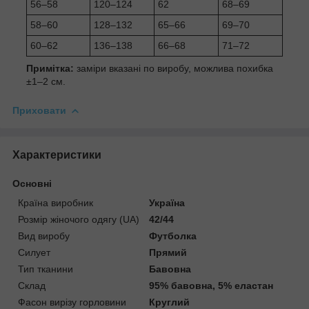
56–58
120–124
62
68–69
58–60
128–132
65–66
69–70
60–62
136–138
66–68
71–72
Примітка:
заміри вказані по виробу, можлива похибка
±1–2 см.
Приховати
Характеристики
Основні
Країна виробник
Україна
Розмір жіночого одягу (UA)
42/44
Вид виробу
Футболка
Силует
Прямий
Тип тканини
Бавовна
Склад
95% бавовна, 5% еластан
Фасон вирізу горловини
Круглий