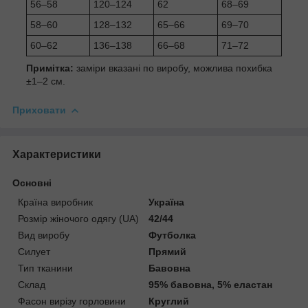
56–58
120–124
62
68–69
58–60
128–132
65–66
69–70
60–62
136–138
66–68
71–72
Примітка:
заміри вказані по виробу, можлива похибка
±1–2 см.
Приховати
Характеристики
Основні
Країна виробник
Україна
Розмір жіночого одягу (UA)
42/44
Вид виробу
Футболка
Силует
Прямий
Тип тканини
Бавовна
Склад
95% бавовна, 5% еластан
Фасон вирізу горловини
Круглий