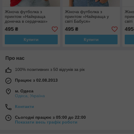
Жіноча футболка з
Жіноча футболка з
Жіно
принтом «Найкраща
принтом «Найкраща у
при
донечка в сердечках»
світі Бабуся»
світ
495
495
495
₴
₴
Купити
Купити
Про нас
100% позитивних з 50 відгуків за рік
Працює з 02.08.2013
м. Одеса
Одеса, Україна
Контакти
Сьогодні працює з 05:00 до 22:00
Показати весь графік роботи