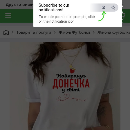
×
Друк та вишивка на одязі — створюємо речі з характером
Subscribe to our
notifications!
To enable permission prompts, click
ESC
on the notification icon
Товари та послуги
Жіночі Футболки
Жіноча футболка