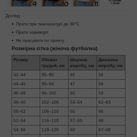
Догляд:
Прати при температурі до 30°C
Прати навиворіт
Не прасувати по принту
Розмірна сітка (жіноча футболка)
Розмір
Обхват
Ширина
Довжина
грудей, см
виробу, см
виробу, см
42–44
85–90
45
56
44–46
90–94
47
58
46–48
96–102
50
59
48–50
102–106
53–54
62–63
50–52
106–110
55
66
52–54
116–118
57–59
68
54–56
118–120
60
67–68