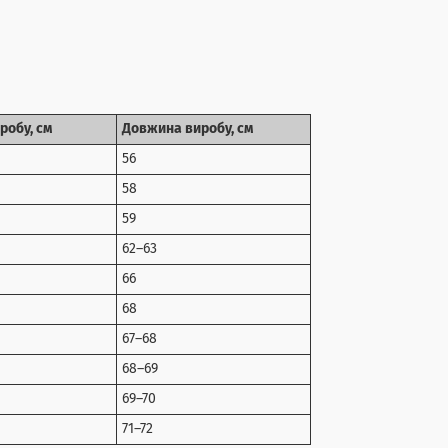
робу, см
Довжина виробу, см
56
58
59
62–63
66
68
67–68
68–69
69–70
71–72