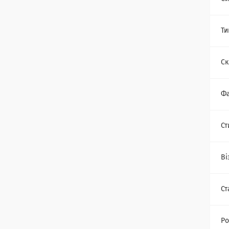
Ти
Ск
Фа
Ст
Ві
Ст
Ро