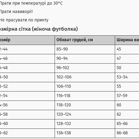
Прати при температурі до 30°C
Прати навиворіт
Не прасувати по принту
змірна сітка (жіноча футболка)
озмір
Обхват грудей, см
Ширина ви
2–44
85–90
45
4–46
90–94
47
6–48
96–102
50
8–50
102–106
53–54
0–52
106–110
55
2–54
116–118
57–59
4–56
118–120
60
6–58
120–124
62
8–60
128–132
65–66
0–62
136–138
66–68