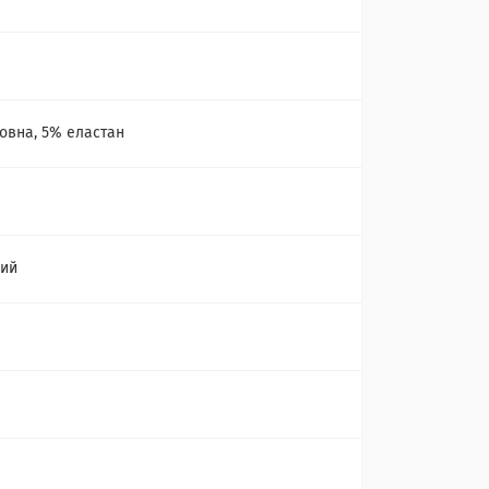
а
овна, 5% еластан
ний