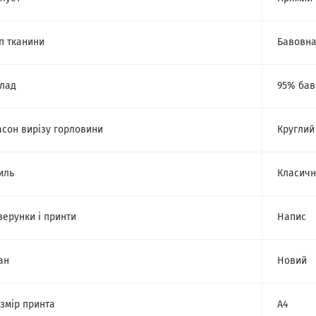
п тканини
Бавовн
лад
95% бав
сон вирізу горловини
Круглий
иль
Класич
зерунки і принти
Напис
ан
Новий
змір принта
А4