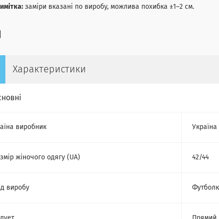
имітка:
заміри вказані по виробу, можлива похибка ±1–2 см.
Характеристики
сновні
аїна виробник
Україна
змір жіночого одягу (UA)
42/44
д виробу
Футбол
лует
Прямий