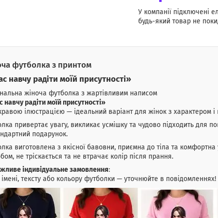
У компанії підключені е
будь-який товар не поки
ча футболка з принтом
ас навчу радіти моїй присутності»
нальна жіноча футболка з жартівливим написом
с навчу радіти моїй присутності»
кравою ілюстрацією — ідеальний варіант для жінок з характером і 
лка привертає увагу, викликає усмішку та чудово підходить для по
ндартний подарунок.
лка виготовлена з якісної бавовни, приємна до тіла та комфортна 
бом, не тріскається та не втрачає колір після прання.
жливе індивідуальне замовлення
:
 імені, тексту або кольору футболки — уточнюйте в повідомленнях!