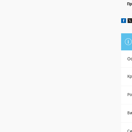
Пр
О
Кр
Ро
Ви
Си