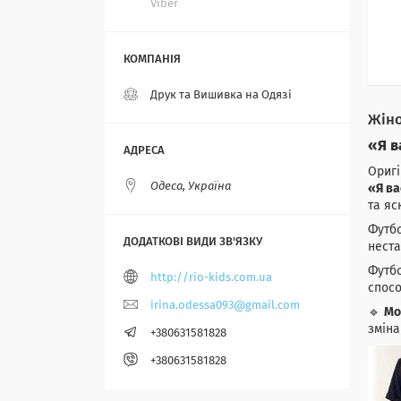
Viber
Друк та Вишивка на Одязі
Жіно
«Я в
Оригі
Одеса, Україна
«Я ва
та яс
Футбо
неста
Футбо
http://rio-kids.com.ua
спосо
irina.odessa093@gmail.com
🔹
Мо
зміна
+380631581828
+380631581828