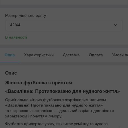
Розмір жіночого одягу
42/44
В наявності
Опис
Характеристики
Доставка
Оплата
Умови п
Опис
Жіноча футболка з принтом
«Василівна: Протипоказано для нудного життя»
Оригінальна жіноча футболка з жартівливим написом
«Василівна: Протипоказано для нудного життя»
та яскравою ілюстрацією — ідеальний варіант для жінок з
характером і почуттям гумору.
Футболка привертає увагу, викликає усмішку та чудово