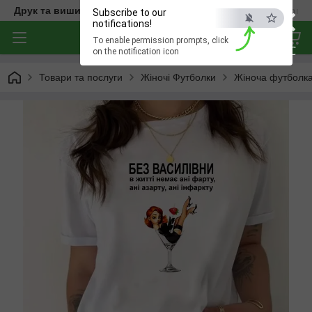
×
Друк та вишивка на одязі — створюємо речі з характером
Subscribe to our
notifications!
To enable permission prompts, click
ESC
on the notification icon
Товари та послуги
Жіночі Футболки
Жіноча футболка