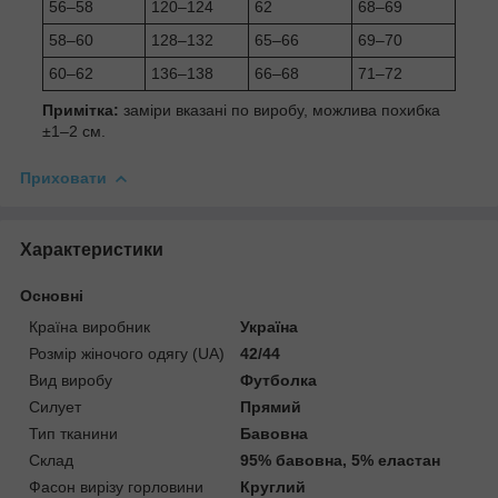
56–58
120–124
62
68–69
58–60
128–132
65–66
69–70
60–62
136–138
66–68
71–72
Примітка:
заміри вказані по виробу, можлива похибка
±1–2 см.
Приховати
Характеристики
Основні
Країна виробник
Україна
Розмір жіночого одягу (UA)
42/44
Вид виробу
Футболка
Силует
Прямий
Тип тканини
Бавовна
Склад
95% бавовна, 5% еластан
Фасон вирізу горловини
Круглий