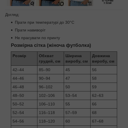
Догляд:
Прати при температурі до 30°C
Прати навиворіт
Не прасувати по принту
Розмірна сітка (жіноча футболка)
Розмір
Обхват
Ширина
Довжина
грудей, см
виробу, см
виробу, см
42–44
85–90
45
56
44–46
90–94
47
58
46–48
96–102
50
59
48–50
102–106
53–54
62–63
50–52
106–110
55
66
52–54
116–118
57–59
68
54–56
118–120
60
67–68