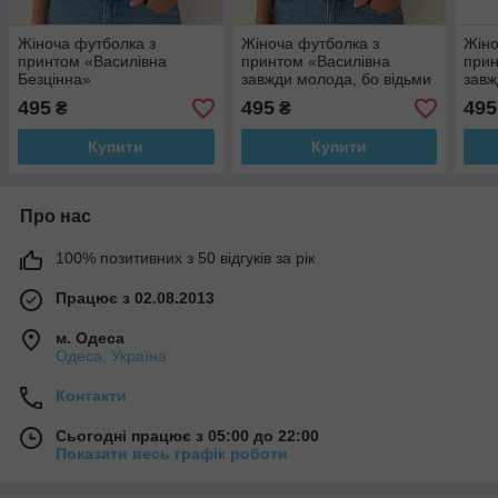
Жіноча футболка з
Жіноча футболка з
Жіно
принтом «Василівна
принтом «Василівна
прин
Безцінна»
завжди молода, бо відьми
завж
не старіють!»
495
495
495
₴
₴
Купити
Купити
Про нас
100% позитивних з 50 відгуків за рік
Працює з 02.08.2013
м. Одеса
Одеса, Україна
Контакти
Сьогодні працює з 05:00 до 22:00
Показати весь графік роботи