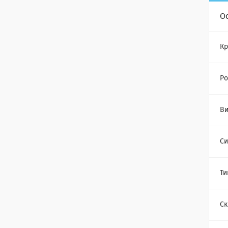
О
Кр
Ро
Ви
Си
Ти
Ск