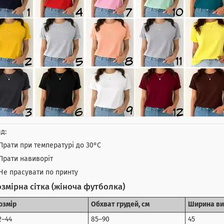
д:
Прати при температурі до 30°C
Прати навиворіт
Не прасувати по принту
змірна сітка (жіноча футболка)
озмір
Обхват грудей, см
Ширина ви
2–44
85–90
45