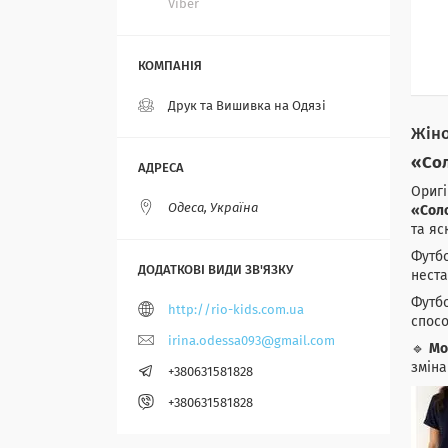
Viber
Друк та Вишивка на Одязі
Жіно
«Сол
Оригі
Одеса, Україна
«Сол
та яс
Футбо
неста
Футбо
http://rio-kids.com.ua
спосо
irina.odessa093@gmail.com
🔹
Мо
зміна
+380631581828
+380631581828