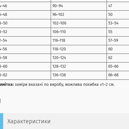
4–46
90–94
47
6–48
96–102
50
8–50
102–106
53–54
0–52
106–110
55
2–54
116–118
57–59
4–56
118–120
60
6–58
120–124
62
8–60
128–132
65–66
0–62
136–138
66–68
имітка:
заміри вказані по виробу, можлива похибка ±1–2 см.
Характеристики