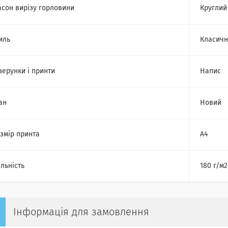
сон вирізу горловини
Круглий
иль
Класич
зерунки і принти
Напис
ан
Новий
змір принта
А4
льність
180 г/м2
Інформація для замовлення