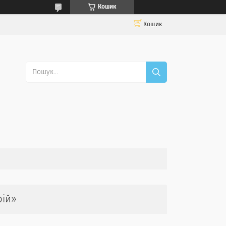
Кошик
Кошик
рій»