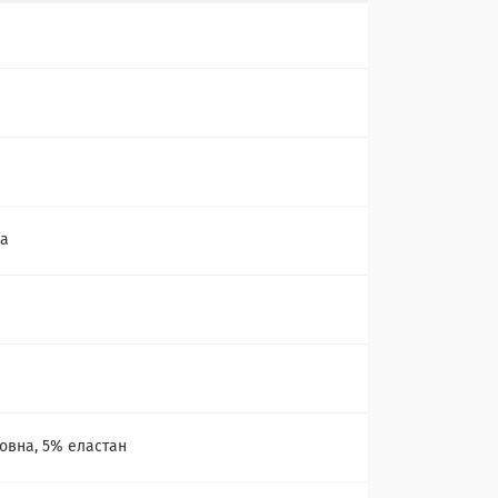
ка
а
овна, 5% еластан