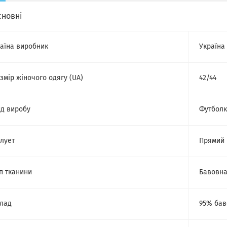
сновні
аїна виробник
Україна
змір жіночого одягу (UA)
42/44
д виробу
Футбол
лует
Прямий
п тканини
Бавовн
лад
95% бав