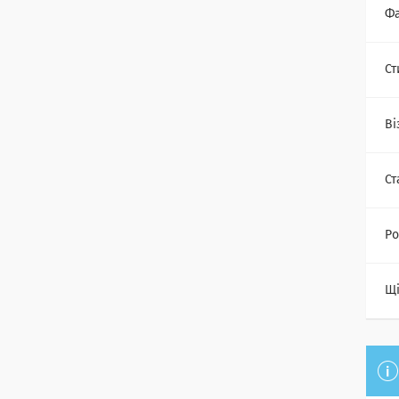
Фа
Ст
Ві
Ст
Ро
Щі