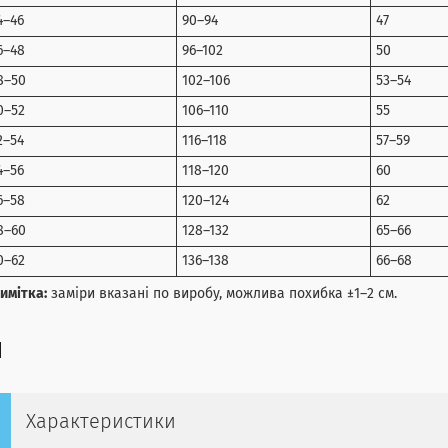
4–46
90–94
47
6–48
96–102
50
8–50
102–106
53–54
0–52
106–110
55
2–54
116–118
57–59
4–56
118–120
60
6–58
120–124
62
8–60
128–132
65–66
0–62
136–138
66–68
имітка:
заміри вказані по виробу, можлива похибка ±1–2 см.
Характеристики