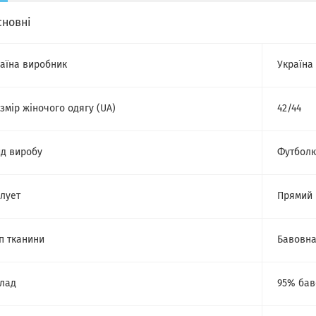
сновні
аїна виробник
Україна
змір жіночого одягу (UA)
42/44
д виробу
Футбол
лует
Прямий
п тканини
Бавовн
лад
95% бав