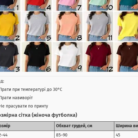
д:
Прати при температурі до 30°C
Прати навиворіт
Не прасувати по принту
змірна сітка (жіноча футболка)
озмір
Обхват грудей, см
Ширина ви
2–44
85–90
45