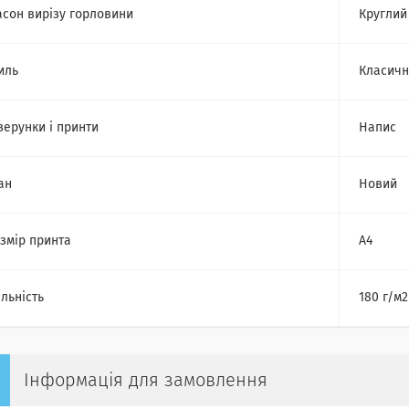
сон вирізу горловини
Круглий
иль
Класич
зерунки і принти
Напис
ан
Новий
змір принта
А4
льність
180 г/м2
Інформація для замовлення