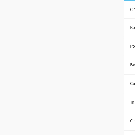
О
Кр
Ро
Ви
Си
Ти
Ск