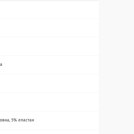
ка
а
овна, 5% еластан