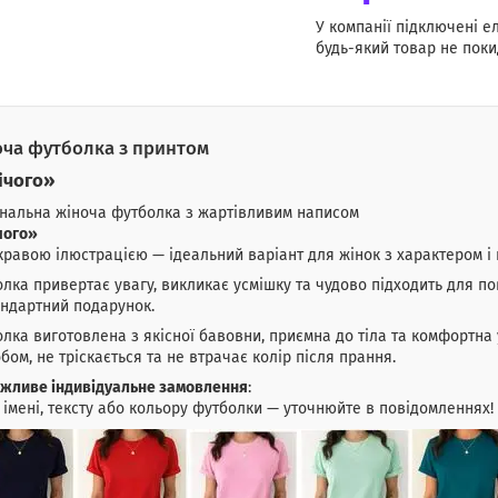
У компанії підключені е
будь-який товар не поки
ча футболка з принтом
ічого»
нальна жіноча футболка з жартівливим написом
чого»
кравою ілюстрацією — ідеальний варіант для жінок з характером і 
лка привертає увагу, викликає усмішку та чудово підходить для по
ндартний подарунок.
лка виготовлена з якісної бавовни, приємна до тіла та комфортна 
бом, не тріскається та не втрачає колір після прання.
жливе індивідуальне замовлення
:
 імені, тексту або кольору футболки — уточнюйте в повідомленнях!