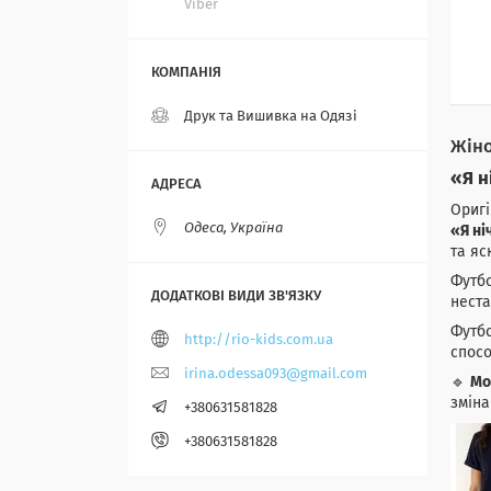
Viber
Друк та Вишивка на Одязі
Жіно
«Я н
Оригі
Одеса, Україна
«Я ні
та яс
Футбо
неста
Футбо
http://rio-kids.com.ua
спосо
irina.odessa093@gmail.com
🔹
Мо
зміна
+380631581828
+380631581828