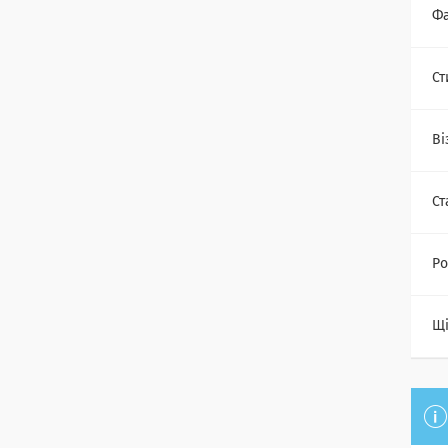
Фа
Ст
Ві
Ст
Ро
Щі