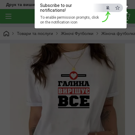
×
Друк та вишивка на одязі — створюємо речі з характером
Subscribe to our
notifications!
To enable permission prompts, click
ESC
on the notification icon
Товари та послуги
Жіночі Футболки
Жіноча футболка