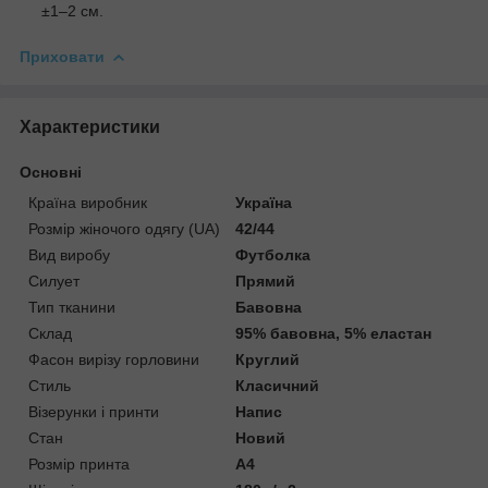
±1–2 см.
Приховати
Характеристики
Основні
Країна виробник
Україна
Розмір жіночого одягу (UA)
42/44
Вид виробу
Футболка
Силует
Прямий
Тип тканини
Бавовна
Склад
95% бавовна, 5% еластан
Фасон вирізу горловини
Круглий
Стиль
Класичний
Візерунки і принти
Напис
Стан
Новий
Розмір принта
А4