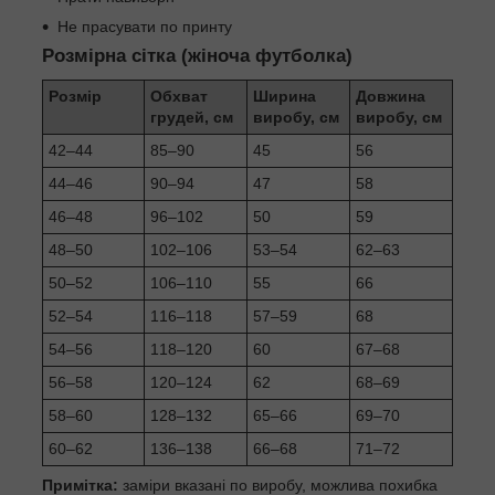
Не прасувати по принту
Розмірна сітка (жіноча футболка)
Розмір
Обхват
Ширина
Довжина
грудей, см
виробу, см
виробу, см
42–44
85–90
45
56
44–46
90–94
47
58
46–48
96–102
50
59
48–50
102–106
53–54
62–63
50–52
106–110
55
66
52–54
116–118
57–59
68
54–56
118–120
60
67–68
56–58
120–124
62
68–69
58–60
128–132
65–66
69–70
60–62
136–138
66–68
71–72
Примітка:
заміри вказані по виробу, можлива похибка