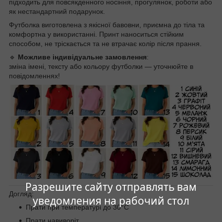
підходить для повсякденного носіння, прогулянок, роботи або
як нестандартний подарунок.
Футболка виготовлена з якісної бавовни, приємна до тіла та
комфортна у використанні. Принт наноситься стійким
способом, не тріскається та не втрачає колір після прання.
🔹
Можливе індивідуальне замовлення
:
зміна імені, тексту або кольору футболки — уточнюйте в
повідомленнях!
Разрешите сайту отправлять вам
Догляд:
уведомления на рабочий стол
Прати при температурі до 30°C
Прати навиворіт