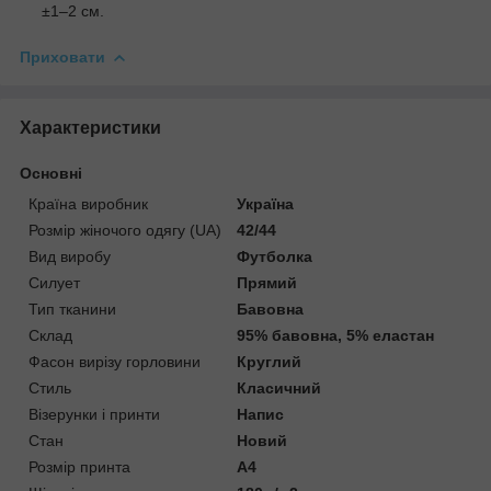
±1–2 см.
Приховати
Характеристики
Основні
Країна виробник
Україна
Розмір жіночого одягу (UA)
42/44
Вид виробу
Футболка
Силует
Прямий
Тип тканини
Бавовна
Склад
95% бавовна, 5% еластан
Фасон вирізу горловини
Круглий
Стиль
Класичний
Візерунки і принти
Напис
Стан
Новий
Розмір принта
А4