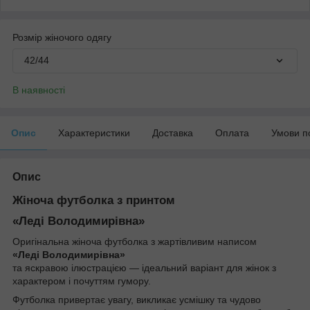
Розмір жіночого одягу
42/44
В наявності
Опис
Характеристики
Доставка
Оплата
Умови п
Опис
Жіноча футболка з принтом
«Леді Володимирівна»
Оригінальна жіноча футболка з жартівливим написом
«Леді Володимирівна»
та яскравою ілюстрацією — ідеальний варіант для жінок з
характером і почуттям гумору.
Футболка привертає увагу, викликає усмішку та чудово