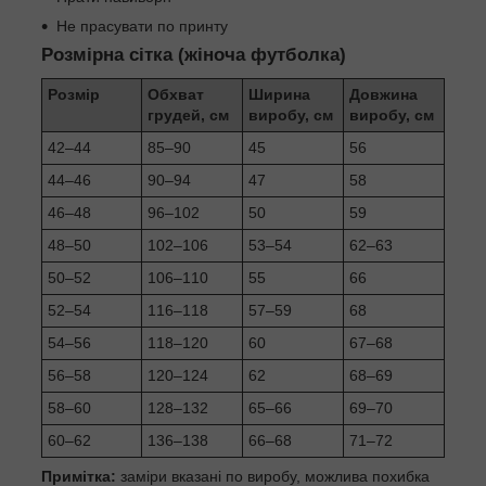
Не прасувати по принту
Розмірна сітка (жіноча футболка)
Розмір
Обхват
Ширина
Довжина
грудей, см
виробу, см
виробу, см
42–44
85–90
45
56
44–46
90–94
47
58
46–48
96–102
50
59
48–50
102–106
53–54
62–63
50–52
106–110
55
66
52–54
116–118
57–59
68
54–56
118–120
60
67–68
56–58
120–124
62
68–69
58–60
128–132
65–66
69–70
60–62
136–138
66–68
71–72
Примітка:
заміри вказані по виробу, можлива похибка