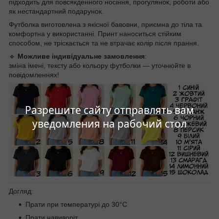
підходить для повсякденного носіння, прогулянок, роботи або
як нестандартний подарунок.
Футболка виготовлена з якісної бавовни, приємна до тіла та
комфортна у використанні. Принт наноситься стійким
способом, не тріскається та не втрачає колір після прання.
🔹
Можливе індивідуальне замовлення
:
зміна імені, тексту або кольору футболки — уточнюйте в
повідомленнях!
Разрешите сайту отправлять вам
уведомления на рабочий стол
Догляд:
Прати при температурі до 30°C
Прати навиворіт