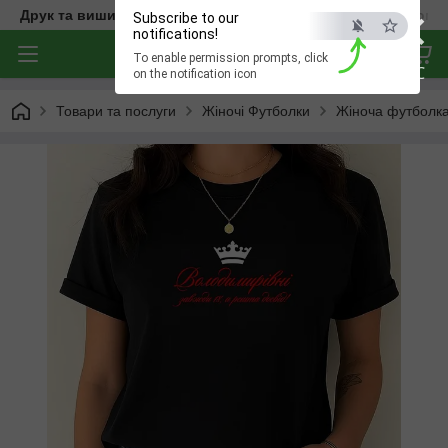
×
Друк та вишивка на одязі — створюємо речі з характером
Subscribe to our
notifications!
To enable permission prompts, click
ESC
on the notification icon
Товари та послуги
Жіночі Футболки
Жіноча футболка