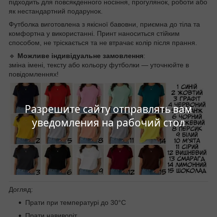
підходить для повсякденного носіння, прогулянок, роботи або
як нестандартний подарунок.
Футболка виготовлена з якісної бавовни, приємна до тіла та
комфортна у використанні. Принт наноситься стійким
способом, не тріскається та не втрачає колір після прання.
🔹
Можливе індивідуальне замовлення
:
зміна імені, тексту або кольору футболки — уточнюйте в
повідомленнях!
Разрешите сайту отправлять вам
уведомления на рабочий стол
Догляд:
Прати при температурі до 30°C
Прати навиворіт