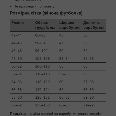
Не прасувати по принту
Розмірна сітка (жіноча футболка)
Розмір
Обхват
Ширина
Довжина
грудей, см
виробу, см
виробу, см
42–44
85–90
45
56
44–46
90–94
47
58
46–48
96–102
50
59
48–50
102–106
53–54
62–63
50–52
106–110
55
66
52–54
116–118
57–59
68
54–56
118–120
60
67–68
56–58
120–124
62
68–69
58–60
128–132
65–66
69–70
60–62
136–138
66–68
71–72
Примітка:
заміри вказані по виробу, можлива похибка