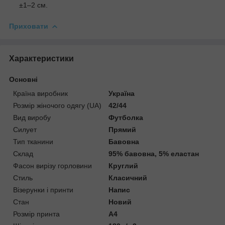
±1–2 см.
Приховати
Характеристики
Основні
Країна виробник
Україна
Розмір жіночого одягу (UA)
42/44
Вид виробу
Футболка
Силует
Прямий
Тип тканини
Бавовна
Склад
95% бавовна, 5% еластан
Фасон вирізу горловини
Круглий
Стиль
Класичний
Візерунки і принти
Напис
Стан
Новий
Розмір принта
А4