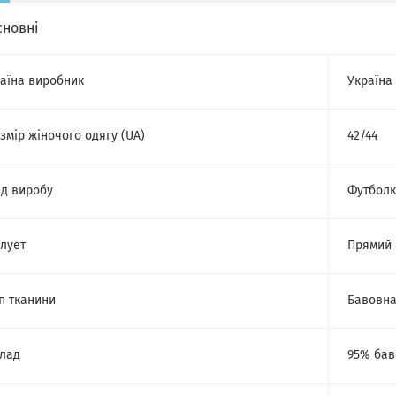
сновні
аїна виробник
Україна
змір жіночого одягу (UA)
42/44
д виробу
Футбол
лует
Прямий
п тканини
Бавовн
лад
95% бав