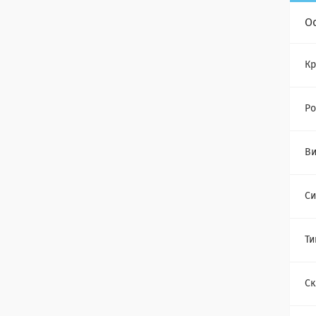
О
Кр
Ро
Ви
Си
Ти
Ск