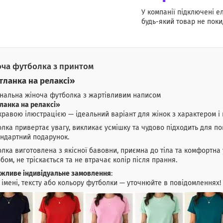
У компанії підключені е
будь-який товар не поки
ча футболка з принтом
тланка на релаксі»
нальна жіноча футболка з жартівливим написом
ланка на релаксі»
кравою ілюстрацією — ідеальний варіант для жінок з характером і 
лка привертає увагу, викликає усмішку та чудово підходить для по
ндартний подарунок.
лка виготовлена з якісної бавовни, приємна до тіла та комфортна 
бом, не тріскається та не втрачає колір після прання.
жливе індивідуальне замовлення
:
 імені, тексту або кольору футболки — уточнюйте в повідомленнях!