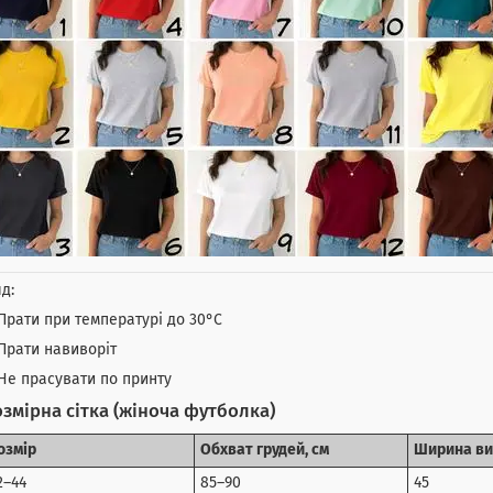
д:
Прати при температурі до 30°C
Прати навиворіт
Не прасувати по принту
змірна сітка (жіноча футболка)
озмір
Обхват грудей, см
Ширина ви
2–44
85–90
45