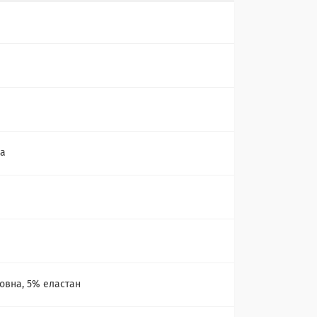
ка
а
овна, 5% еластан