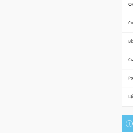
Фа
Ст
Ві
Ст
Ро
Щі