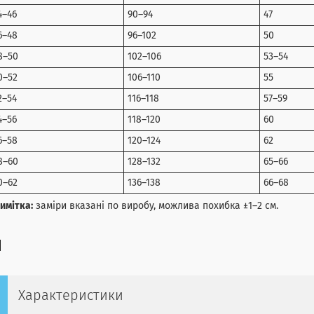
4–46
90–94
47
6–48
96–102
50
8–50
102–106
53–54
0–52
106–110
55
2–54
116–118
57–59
4–56
118–120
60
6–58
120–124
62
8–60
128–132
65–66
0–62
136–138
66–68
имітка:
заміри вказані по виробу, можлива похибка ±1–2 см.
Характеристики