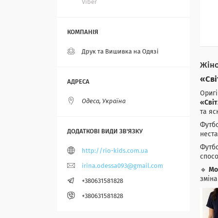
Viber
Друк та Вишивка на Одязі
Жіно
«Сві
Оригі
Одеса, Україна
«Світ
та яс
Футбо
неста
Футбо
http://rio-kids.com.ua
спосо
irina.odessa093@gmail.com
🔹
Мо
зміна
+380631581828
+380631581828