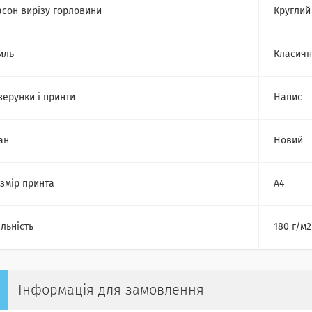
сон вирізу горловини
Круглий
иль
Класич
зерунки і принти
Напис
ан
Новий
змір принта
А4
льність
180 г/м2
Інформація для замовлення