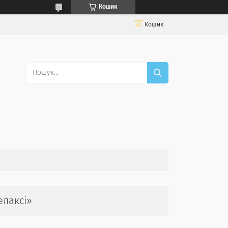
Кошик
Кошик
елаксі»