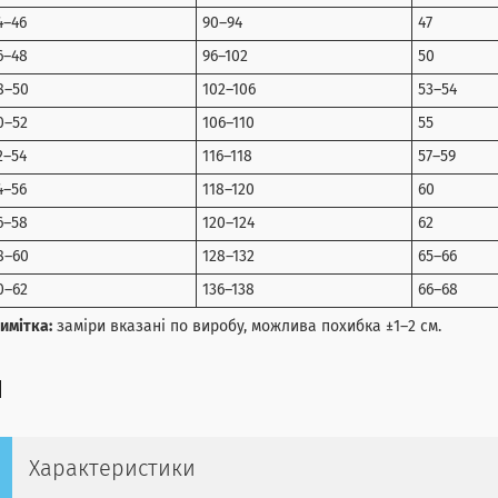
4–46
90–94
47
6–48
96–102
50
8–50
102–106
53–54
0–52
106–110
55
2–54
116–118
57–59
4–56
118–120
60
6–58
120–124
62
8–60
128–132
65–66
0–62
136–138
66–68
имітка:
заміри вказані по виробу, можлива похибка ±1–2 см.
Характеристики