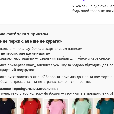
У компанії підключені е
будь-який товар не поки
ча футболка з принтом
 не персик, але ще не курага»
нальна жіноча футболка з жартівливим написом
не персик, але ще не курага»
кравою ілюстрацією — ідеальний варіант для жінок з характером і 
лка привертає увагу, викликає усмішку та чудово підходить для по
ндартний подарунок.
лка виготовлена з якісної бавовни, приємна до тіла та комфортна 
бом, не тріскається та не втрачає колір після прання.
жливе індивідуальне замовлення
:
 імені, тексту або кольору футболки — уточнюйте в повідомленнях!