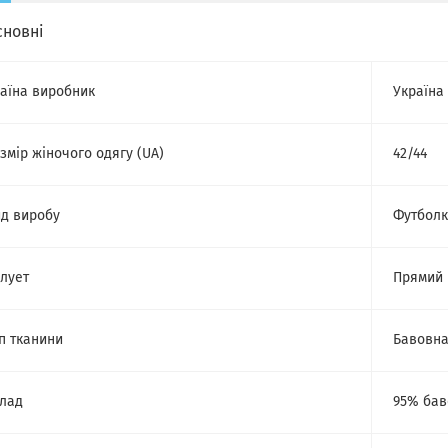
сновні
аїна виробник
Україна
змір жіночого одягу (UA)
42/44
д виробу
Футбол
лует
Прямий
п тканини
Бавовн
лад
95% бав