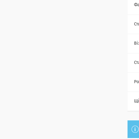
Фа
Ст
Ві
Ст
Ро
Щі