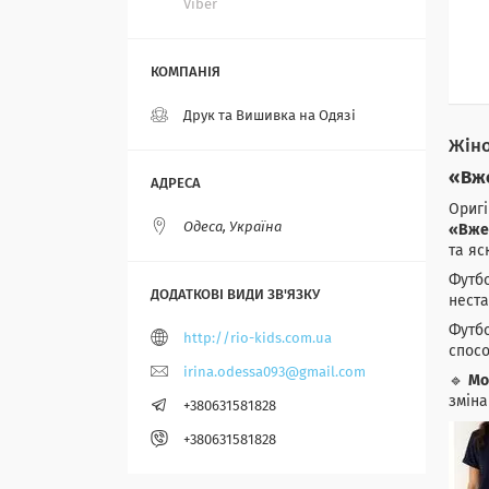
Viber
Друк та Вишивка на Одязі
Жіно
«Вже
Оригі
Одеса, Україна
«Вже 
та яс
Футбо
неста
Футбо
http://rio-kids.com.ua
спосо
irina.odessa093@gmail.com
🔹
Мо
зміна
+380631581828
+380631581828