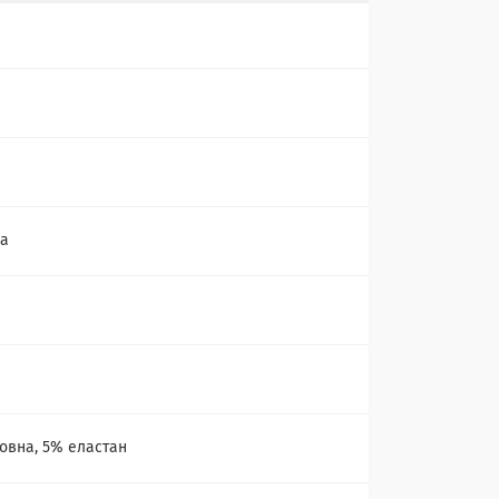
ка
а
овна, 5% еластан