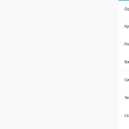
О
Кр
Ро
Ви
Си
Ти
Ск