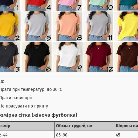
д:
Прати при температурі до 30°C
Прати навиворіт
Не прасувати по принту
змірна сітка (жіноча футболка)
озмір
Обхват грудей, см
Ширина ви
2–44
85–90
45