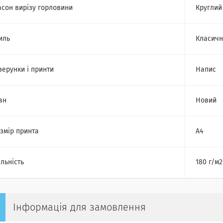
сон вирізу горловини
Круглий
иль
Класич
зерунки і принти
Напис
ан
Новий
змір принта
А4
льність
180 г/м2
Інформація для замовлення