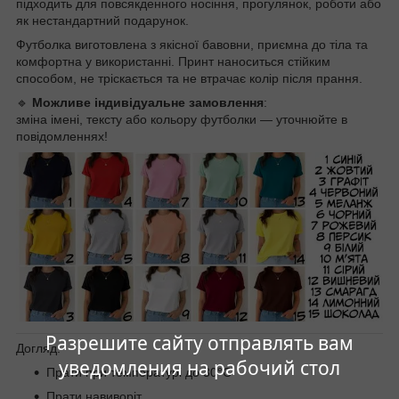
підходить для повсякденного носіння, прогулянок, роботи або
як нестандартний подарунок.
Футболка виготовлена з якісної бавовни, приємна до тіла та
комфортна у використанні. Принт наноситься стійким
способом, не тріскається та не втрачає колір після прання.
🔹
Можливе індивідуальне замовлення
:
зміна імені, тексту або кольору футболки — уточнюйте в
повідомленнях!
Разрешите сайту отправлять вам
Догляд:
уведомления на рабочий стол
Прати при температурі до 30°C
Прати навиворіт