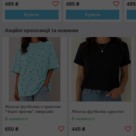
мож
495
495
495
₴
₴
все!!
Купити
Купити
Акційні пропозиції та новинки
Жіноча футболка з принтом
“Чорні зірочки” оверсайз
Жіноча футболка однотон
В наявності
В наявності
650
445
₴
₴