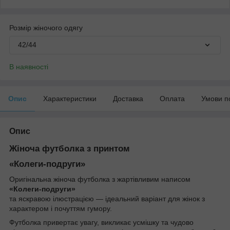
Розмір жіночого одягу
42/44
В наявності
Опис
Характеристики
Доставка
Оплата
Умови п
Опис
Жіноча футболка з принтом
«Колеги-подруги»
Оригінальна жіноча футболка з жартівливим написом
«Колеги-подруги»
та яскравою ілюстрацією — ідеальний варіант для жінок з
характером і почуттям гумору.
Футболка привертає увагу, викликає усмішку та чудово