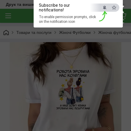
×
Друк та вишивка на одязі — створюємо речі з характером
Subscribe to our
notifications!
To enable permission prompts, click
ESC
on the notification icon
Товари та послуги
Жіночі Футболки
Жіноча футболка