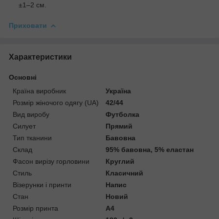
±1–2 см.
Приховати
Характеристики
Основні
Країна виробник
Україна
Розмір жіночого одягу (UA)
42/44
Вид виробу
Футболка
Силует
Прямий
Тип тканини
Бавовна
Склад
95% бавовна, 5% еластан
Фасон вирізу горловини
Круглий
Стиль
Класичний
Візерунки і принти
Напис
Стан
Новий
Розмір принта
А4