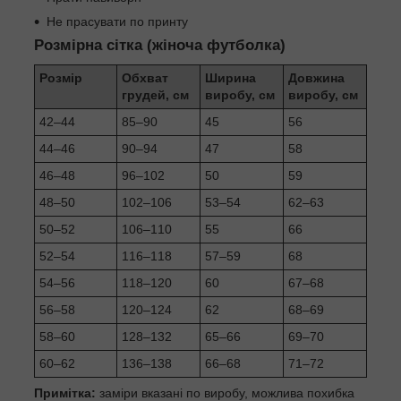
Не прасувати по принту
Розмірна сітка (жіноча футболка)
Розмір
Обхват
Ширина
Довжина
грудей, см
виробу, см
виробу, см
42–44
85–90
45
56
44–46
90–94
47
58
46–48
96–102
50
59
48–50
102–106
53–54
62–63
50–52
106–110
55
66
52–54
116–118
57–59
68
54–56
118–120
60
67–68
56–58
120–124
62
68–69
58–60
128–132
65–66
69–70
60–62
136–138
66–68
71–72
Примітка:
заміри вказані по виробу, можлива похибка