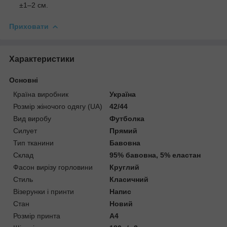
±1–2 см.
Приховати
Характеристики
Основні
Країна виробник
Україна
Розмір жіночого одягу (UA)
42/44
Вид виробу
Футболка
Силует
Прямий
Тип тканини
Бавовна
Склад
95% бавовна, 5% еластан
Фасон вирізу горловини
Круглий
Стиль
Класичний
Візерунки і принти
Напис
Стан
Новий
Розмір принта
А4