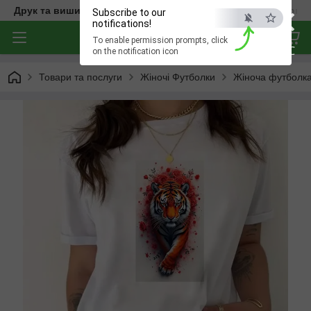
×
Друк та вишивка на одязі — створюємо речі з характером
Subscribe to our
notifications!
To enable permission prompts, click
ESC
on the notification icon
Товари та послуги
Жіночі Футболки
Жіноча футболка