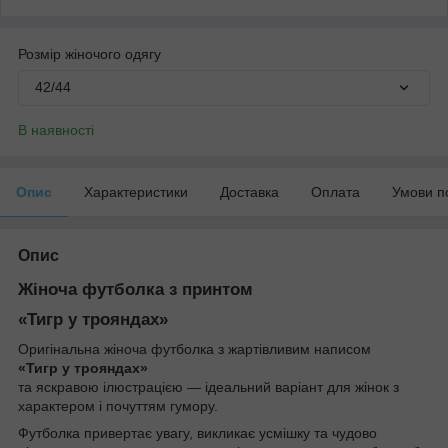
Розмір жіночого одягу
42/44
В наявності
Опис
Характеристики
Доставка
Оплата
Умови п
Опис
Жіноча футболка з принтом
«Тигр у трояндах»
Оригінальна жіноча футболка з жартівливим написом
«Тигр у трояндах»
та яскравою ілюстрацією — ідеальний варіант для жінок з
характером і почуттям гумору.
Футболка привертає увагу, викликає усмішку та чудово