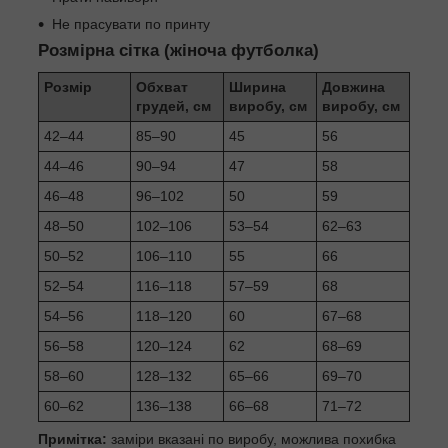
Не прасувати по принту
Розмірна сітка (жіноча футболка)
Розмір
Обхват
Ширина
Довжина
грудей, см
виробу, см
виробу, см
42–44
85–90
45
56
44–46
90–94
47
58
46–48
96–102
50
59
48–50
102–106
53–54
62–63
50–52
106–110
55
66
52–54
116–118
57–59
68
54–56
118–120
60
67–68
56–58
120–124
62
68–69
58–60
128–132
65–66
69–70
60–62
136–138
66–68
71–72
Примітка:
заміри вказані по виробу, можлива похибка