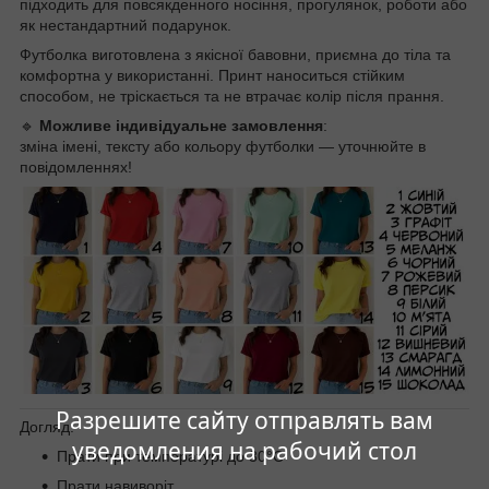
підходить для повсякденного носіння, прогулянок, роботи або
як нестандартний подарунок.
Футболка виготовлена з якісної бавовни, приємна до тіла та
комфортна у використанні. Принт наноситься стійким
способом, не тріскається та не втрачає колір після прання.
🔹
Можливе індивідуальне замовлення
:
зміна імені, тексту або кольору футболки — уточнюйте в
повідомленнях!
Разрешите сайту отправлять вам
Догляд:
уведомления на рабочий стол
Прати при температурі до 30°C
Прати навиворіт