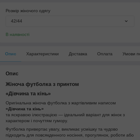
Розмір жіночого одягу
42/44
В наявності
Опис
Характеристики
Доставка
Оплата
Умови п
Опис
Жіноча футболка з принтом
«Дівчина та кінь»
Оригінальна жіноча футболка з жартівливим написом
«Дівчина та кінь»
та яскравою ілюстрацією — ідеальний варіант для жінок з
характером і почуттям гумору.
Футболка привертає увагу, викликає усмішку та чудово
підходить для повсякденного носіння, прогулянок, роботи або