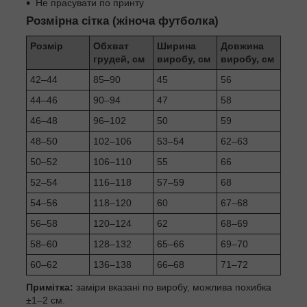
Не прасувати по принту
Розмірна сітка (жіноча футболка)
Розмір
Обхват
Ширина
Довжина
грудей, см
виробу, см
виробу, см
42–44
85–90
45
56
44–46
90–94
47
58
46–48
96–102
50
59
48–50
102–106
53–54
62–63
50–52
106–110
55
66
52–54
116–118
57–59
68
54–56
118–120
60
67–68
56–58
120–124
62
68–69
58–60
128–132
65–66
69–70
60–62
136–138
66–68
71–72
Примітка:
заміри вказані по виробу, можлива похибка
±1–2 см.