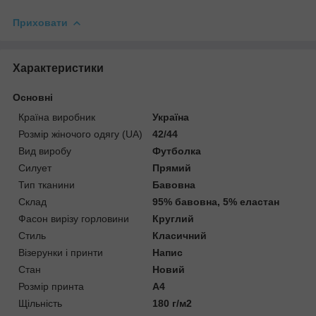
Приховати
Характеристики
Основні
Країна виробник
Україна
Розмір жіночого одягу (UA)
42/44
Вид виробу
Футболка
Силует
Прямий
Тип тканини
Бавовна
Склад
95% бавовна, 5% еластан
Фасон вирізу горловини
Круглий
Стиль
Класичний
Візерунки і принти
Напис
Стан
Новий
Розмір принта
А4
Щільність
180 г/м2