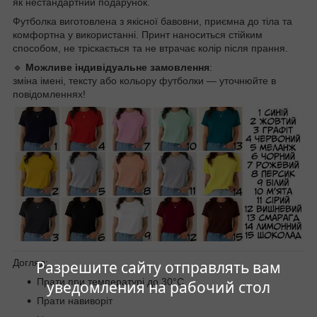
як нестандартний подарунок.
Футболка виготовлена з якісної бавовни, приємна до тіла та
комфортна у використанні. Принт наноситься стійким
способом, не тріскається та не втрачає колір після прання.
🔹
Можливе індивідуальне замовлення
:
зміна імені, тексту або кольору футболки — уточнюйте в
повідомленнях!
Догляд:
Разрешите сайту отправлять вам
Прати при температурі до 30°C
уведомления на рабочий стол
Прати навиворіт