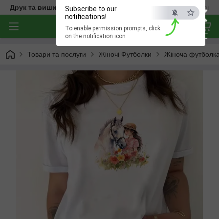
×
Друк та вишивка на одязі — створюємо речі з характером
Subscribe to our
notifications!
To enable permission prompts, click
ESC
on the notification icon
Товари та послуги
Жіночі Футболки
Жіноча футболка 